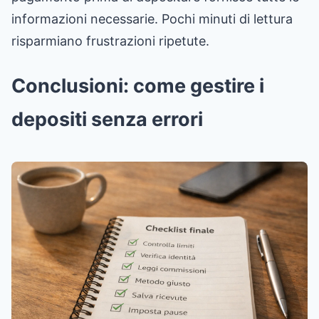
informazioni necessarie. Pochi minuti di lettura
risparmiano frustrazioni ripetute.
Conclusioni: come gestire i
depositi senza errori