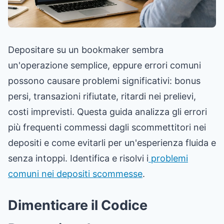
Depositare su un bookmaker sembra
un'operazione semplice, eppure errori comuni
possono causare problemi significativi: bonus
persi, transazioni rifiutate, ritardi nei prelievi,
costi imprevisti. Questa guida analizza gli errori
più frequenti commessi dagli scommettitori nei
depositi e come evitarli per un'esperienza fluida e
senza intoppi. Identifica e risolvi i
problemi
comuni nei depositi scommesse
.
Dimenticare il Codice