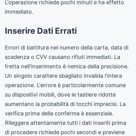
L'operazione richiede pochi minuti e ha effetto
immediato.
Inserire Dati Errati
Errori di battitura nel numero della carta, data di
scadenza o CVV causano rifiuti immediati. La
fretta nell'inserimento è nemica della precisione.
Un singolo carattere sbagliato invalida l'intera
operazione. L'errore è particolarmente comune
su dispositivi mobili, dove le tastiere ridotte
aumentano la probabilità di tocchi imprecisi. La
verifica prima della conferma è essenziale.
Rileggere attentamente tutti i dati inseriti prima
di procedere richiede pochi secondi e previene