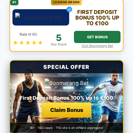
#1
LEADING BRAND
FIRST DEPOSIT
BONUS 100% UP
TO €100
Rate it! (0)
5
GET BONUS
★★★★★
Our Score
Visit Boomerang Bet
SPECIAL OFFER
First Deposit Bonus 100% up to €100
Claim Bonus
18+ · T&Cs apply · This site is an affiliate aggregator.