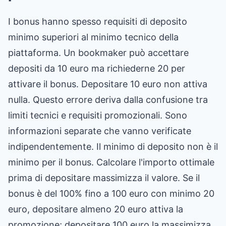
I bonus hanno spesso requisiti di deposito
minimo superiori al minimo tecnico della
piattaforma. Un bookmaker può accettare
depositi da 10 euro ma richiederne 20 per
attivare il bonus. Depositare 10 euro non attiva
nulla. Questo errore deriva dalla confusione tra
limiti tecnici e requisiti promozionali. Sono
informazioni separate che vanno verificate
indipendentemente. Il minimo di deposito non è il
minimo per il bonus. Calcolare l'importo ottimale
prima di depositare massimizza il valore. Se il
bonus è del 100% fino a 100 euro con minimo 20
euro, depositare almeno 20 euro attiva la
promozione; depositare 100 euro la massimizza.