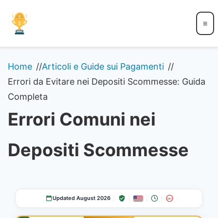
≡
Home
Articoli e Guide sui Pagamenti
Errori da Evitare nei Depositi Scommesse: Guida
Completa
Errori Comuni nei
Depositi Scommesse
Updated August 2026
18+