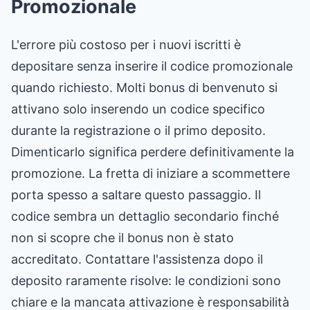
Promozionale
L'errore più costoso per i nuovi iscritti è
depositare senza inserire il codice promozionale
quando richiesto. Molti bonus di benvenuto si
attivano solo inserendo un codice specifico
durante la registrazione o il primo deposito.
Dimenticarlo significa perdere definitivamente la
promozione. La fretta di iniziare a scommettere
porta spesso a saltare questo passaggio. Il
codice sembra un dettaglio secondario finché
non si scopre che il bonus non è stato
accreditato. Contattare l'assistenza dopo il
deposito raramente risolve: le condizioni sono
chiare e la mancata attivazione è responsabilità