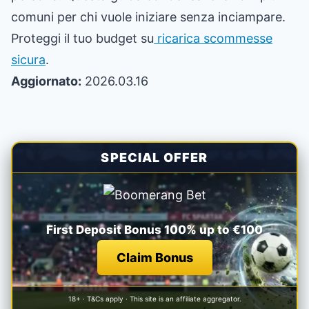
comuni per chi vuole iniziare senza inciampare.
Proteggi il tuo budget su
ricarica scommesse
sicura
.
Aggiornato:
2026.03.16
SPECIAL OFFER
First Deposit Bonus 100% up to €100
Claim Bonus
18+ · T&Cs apply · This site is an affiliate aggregator.