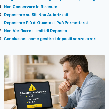
Non Conservare le Ricevute
Depositare su Siti Non Autorizzati
Depositare Più di Quanto si Può Permettersi
Non Verificare i Limiti di Deposito
Conclusioni: come gestire i depositi senza errori