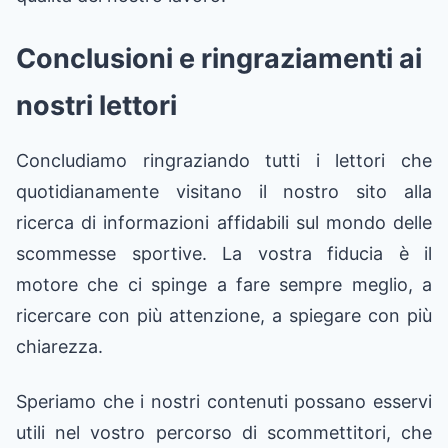
Conclusioni e ringraziamenti ai
nostri lettori
Concludiamo ringraziando tutti i lettori che
quotidianamente visitano il nostro sito alla
ricerca di informazioni affidabili sul mondo delle
scommesse sportive. La vostra fiducia è il
motore che ci spinge a fare sempre meglio, a
ricercare con più attenzione, a spiegare con più
chiarezza.
Speriamo che i nostri contenuti possano esservi
utili nel vostro percorso di scommettitori, che