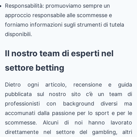
Responsabilità: promuoviamo sempre un
approccio responsabile alle scommesse e
forniamo informazioni sugli strumenti di tutela
disponibili.
Il nostro team di esperti nel
settore betting
Dietro ogni articolo, recensione e guida
pubblicata sul nostro sito c’è un team di
professionisti con background diversi ma
accomunati dalla passione per lo sport e per le
scommesse. Alcuni di noi hanno lavorato
direttamente nel settore del gambling, altri