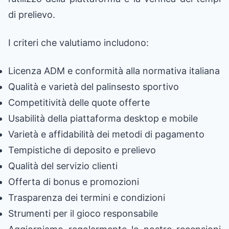
di prelievo.
I criteri che valutiamo includono:
Licenza ADM e conformità alla normativa italiana
Qualità e varietà del palinsesto sportivo
Competitività delle quote offerte
Usabilità della piattaforma desktop e mobile
Varietà e affidabilità dei metodi di pagamento
Tempistiche di deposito e prelievo
Qualità del servizio clienti
Offerta di bonus e promozioni
Trasparenza dei termini e condizioni
Strumenti per il gioco responsabile