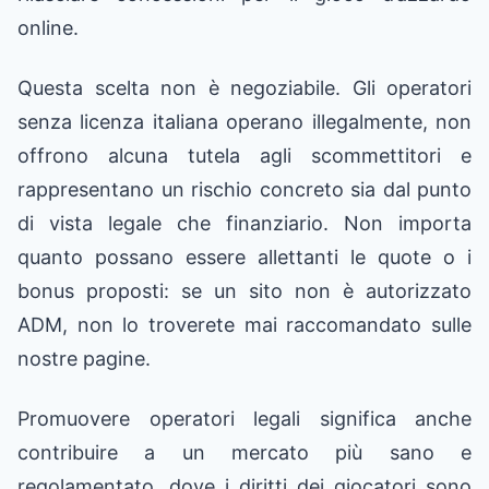
online.
Questa scelta non è negoziabile. Gli operatori
senza licenza italiana operano illegalmente, non
offrono alcuna tutela agli scommettitori e
rappresentano un rischio concreto sia dal punto
di vista legale che finanziario. Non importa
quanto possano essere allettanti le quote o i
bonus proposti: se un sito non è autorizzato
ADM, non lo troverete mai raccomandato sulle
nostre pagine.
Promuovere operatori legali significa anche
contribuire a un mercato più sano e
regolamentato, dove i diritti dei giocatori sono