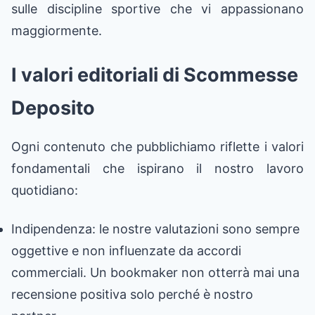
sulle discipline sportive che vi appassionano
maggiormente.
I valori editoriali di Scommesse
Deposito
Ogni contenuto che pubblichiamo riflette i valori
fondamentali che ispirano il nostro lavoro
quotidiano:
Indipendenza: le nostre valutazioni sono sempre
oggettive e non influenzate da accordi
commerciali. Un bookmaker non otterrà mai una
recensione positiva solo perché è nostro