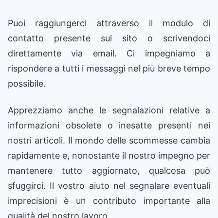
Puoi raggiungerci attraverso il modulo di
contatto presente sul sito o scrivendoci
direttamente via email. Ci impegniamo a
rispondere a tutti i messaggi nel più breve tempo
possibile.
Apprezziamo anche le segnalazioni relative a
informazioni obsolete o inesatte presenti nei
nostri articoli. Il mondo delle scommesse cambia
rapidamente e, nonostante il nostro impegno per
mantenere tutto aggiornato, qualcosa può
sfuggirci. Il vostro aiuto nel segnalare eventuali
imprecisioni è un contributo importante alla
qualità del nostro lavoro.