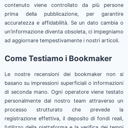
contenuto viene controllato da più persone
prima della pubblicazione, per garantire
accuratezza e affidabilità. Se un dato cambia o
un’informazione diventa obsoleta, ci impegniamo
ad aggiornare tempestivamente i nostri articoli.
Come Testiamo i Bookmaker
Le nostre recensioni dei bookmaker non si
basano su impressioni superficiali o informazioni
di seconda mano. Ogni operatore viene testato
personalmente dal nostro team attraverso un
processo strutturato che prevede la
registrazione effettiva, il deposito di fondi reali,
l’utilizzo della piattaforma e la verifica dei tempi