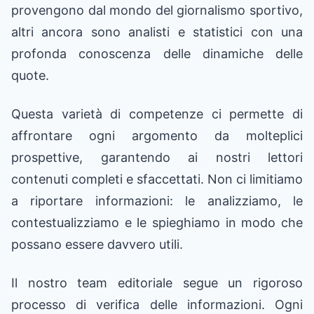
provengono dal mondo del giornalismo sportivo,
altri ancora sono analisti e statistici con una
profonda conoscenza delle dinamiche delle
quote.
Questa varietà di competenze ci permette di
affrontare ogni argomento da molteplici
prospettive, garantendo ai nostri lettori
contenuti completi e sfaccettati. Non ci limitiamo
a riportare informazioni: le analizziamo, le
contestualizziamo e le spieghiamo in modo che
possano essere davvero utili.
Il nostro team editoriale segue un rigoroso
processo di verifica delle informazioni. Ogni