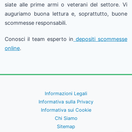
siate alle prime armi o veterani del settore. Vi
auguriamo buona lettura e, soprattutto, buone
scommesse responsabili.
Conosci il team esperto in
depositi scommesse
online
.
Informazioni Legali
Informativa sulla Privacy
Informativa sui Cookie
Chi Siamo
Sitemap